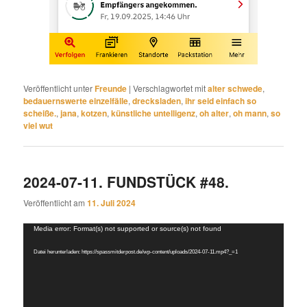
Veröffentlicht unter
Freunde
|
Verschlagwortet mit
alter schwede
,
bedauernswerte einzelfälle
,
drecksladen
,
ihr seid einfach so
scheiße.
,
jana
,
kotzen
,
künstliche untelligenz
,
oh alter
,
oh mann
,
so
viel wut
2024-07-11. FUNDSTÜCK #48.
Veröffentlicht am
11. Juli 2024
Video-
Media error: Format(s) not supported or source(s) not found
Player
Datei herunterladen: https://spassmitderpost.de/wp-content/uploads/2024-07-11.mp4?_=1