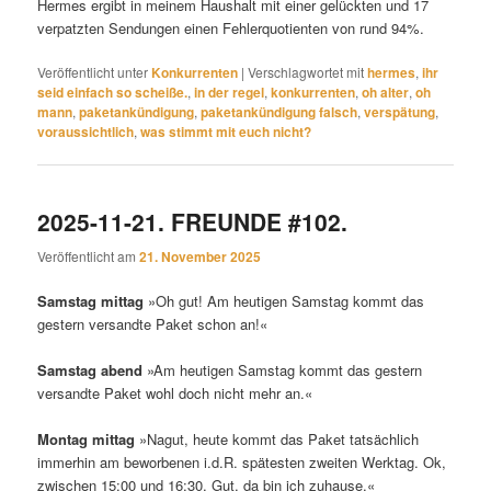
Hermes ergibt in meinem Haushalt mit einer gelückten und 17
verpatzten Sendungen einen Fehlerquotienten von rund 94%.
Veröffentlicht unter
Konkurrenten
|
Verschlagwortet mit
hermes
,
ihr
seid einfach so scheiße.
,
in der regel
,
konkurrenten
,
oh alter
,
oh
mann
,
paketankündigung
,
paketankündigung falsch
,
verspätung
,
voraussichtlich
,
was stimmt mit euch nicht?
2025-11-21. FREUNDE #102.
Veröffentlicht am
21. November 2025
Samstag mittag
»Oh gut! Am heutigen Samstag kommt das
gestern versandte Paket schon an!«
Samstag abend
»Am heutigen Samstag kommt das gestern
versandte Paket wohl doch nicht mehr an.«
Montag mittag
»Nagut, heute kommt das Paket tatsächlich
immerhin am beworbenen i.d.R. spätesten zweiten Werktag. Ok,
zwischen 15:00 und 16:30. Gut, da bin ich zuhause.«