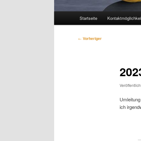
Hauptmenü
Startseite
Kontaktmöglichkei
Beitragsnavigation
←
Vorheriger
202
Veröffentlic
Umleitung
ich irgend