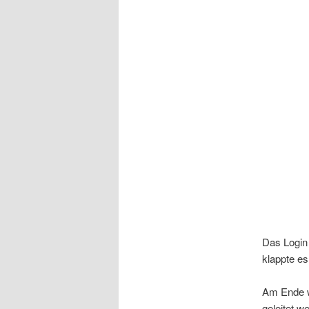
Das Login 
klappte es
Am Ende wu
geleitet w