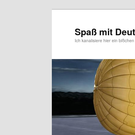
Zum
primären
Inhalt
Spaß mit Deu
springen
Ich kanalisiere hier ein bißche