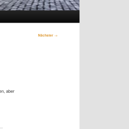
Nächster
→
en, aber