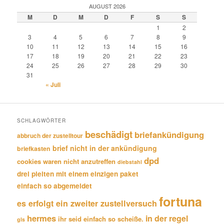
AUGUST 2026
M
D
M
D
F
S
S
1
2
3
4
5
6
7
8
9
10
11
12
13
14
15
16
17
18
19
20
21
22
23
24
25
26
27
28
29
30
31
« Juli
SCHLAGWÖRTER
beschädigt
briefankündigung
abbruch der zustelltour
brief nicht in der ankündigung
briefkasten
dpd
cookies waren nicht anzutreffen
diebstahl
drei pleiten mit einem einzigen paket
einfach so abgemeldet
fortuna
es erfolgt ein zweiter zustellversuch
hermes
in der regel
ihr seid einfach so scheiße.
gls