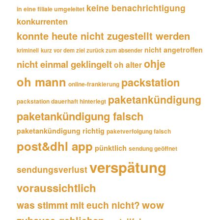
keine benachrichtigung
in eine filiale umgeleitet
konkurrenten
konnte heute nicht zugestellt werden
nicht angetroffen
kriminell
kurz vor dem ziel zurück zum absender
ohje
nicht einmal geklingelt
oh alter
oh mann
packstation
online-frankierung
paketankündigung
packstation dauerhaft hinterlegt
paketankündigung falsch
paketankündigung richtig
paketverfolgung falsch
post&dhl app
pünktlich
sendung geöffnet
verspätung
sendungsverlust
voraussichtlich
wow
was stimmt mit euch nicht?