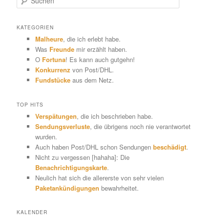
u
c
h
KATEGORIEN
e
Malheure
, die ich erlebt habe.
n
Was
Freunde
mir erzählt haben.
O
Fortuna
! Es kann auch gutgehn!
Konkurrenz
von Post/DHL.
Fundstücke
aus dem Netz.
TOP HITS
Verspätungen
, die ich beschrieben habe.
Sendungsverluste
, die übrigens noch nie verantwortet
wurden.
Auch haben Post/DHL schon Sendungen
beschädigt
.
Nicht zu vergessen [hahaha]: Die
Benachrichtigungskarte
.
Neulich hat sich die allererste von sehr vielen
Paketankündigungen
bewahrheitet.
KALENDER