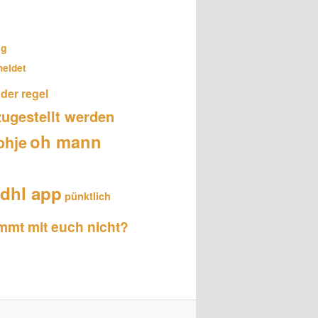
ng
meldet
 der regel
zugestellt werden
oh mann
ohje
dhl app
pünktlich
mmt mit euch nicht?