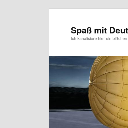
Zum
Zum
primären
sekundären
Inhalt
Inhalt
Spaß mit Deu
springen
springen
Ich kanalisiere hier ein bißche