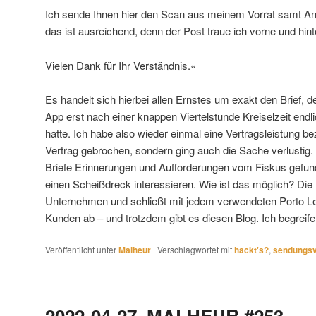
Ich sende Ihnen hier den Scan aus meinem Vorrat samt Ansc
das ist ausreichend, denn der Post traue ich vorne und hint
Vielen Dank für Ihr Verständnis.«
Es handelt sich hierbei allen Ernstes um exakt den Brief, d
App erst nach einer knappen Viertelstunde Kreiselzeit end
hatte. Ich habe also wieder einmal eine Vertragsleistung be
Vertrag gebrochen, sondern ging auch die Sache verlustig. 
Briefe Erinnerungen und Aufforderungen vom Fiskus gefund
einen Scheißdreck interessieren. Wie ist das möglich? Die P
Unternehmen und schließt mit jedem verwendeten Porto Le
Kunden ab – und trotzdem gibt es diesen Blog. Ich begreife
Veröffentlicht unter
Malheur
|
Verschlagwortet mit
hackt's?
,
sendungsv
2022-04-27. MALHEUR #253.