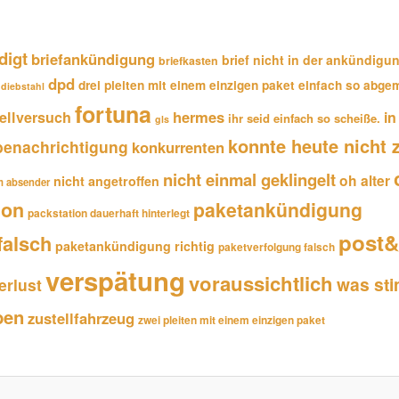
digt
briefankündigung
brief nicht in der ankündigu
briefkasten
dpd
drei pleiten mit einem einzigen paket
einfach so abge
diebstahl
fortuna
hermes
tellversuch
in
ihr seid einfach so scheiße.
gls
konnte heute nicht 
benachrichtigung
konkurrenten
nicht einmal geklingelt
oh alter
nicht angetroffen
um absender
ion
paketankündigung
packstation dauerhaft hinterlegt
post&
falsch
paketankündigung richtig
paketverfolgung falsch
verspätung
voraussichtlich
was sti
rlust
ben
zustellfahrzeug
zwei pleiten mit einem einzigen paket