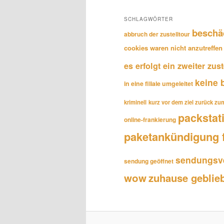
SCHLAGWÖRTER
beschä
abbruch der zustelltour
cookies waren nicht anzutreffen
es erfolgt ein zweiter zus
keine 
in eine filiale umgeleitet
kriminell
kurz vor dem ziel zurück z
packstat
online-frankierung
paketankündigung 
sendungsve
sendung geöffnet
wow
zuhause geblie