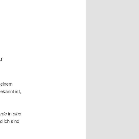
meinem
kannt ist,
rde
in
eine
d ich sind