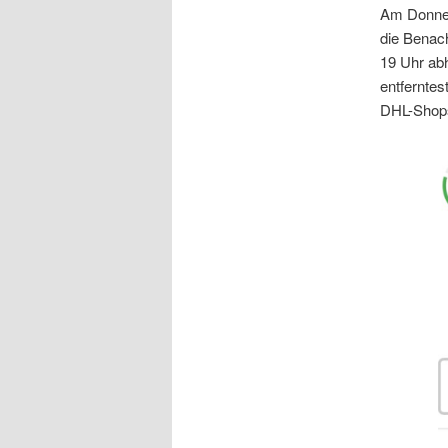
Am Donner
die Benac
19 Uhr abh
entfernte
DHL-Shops