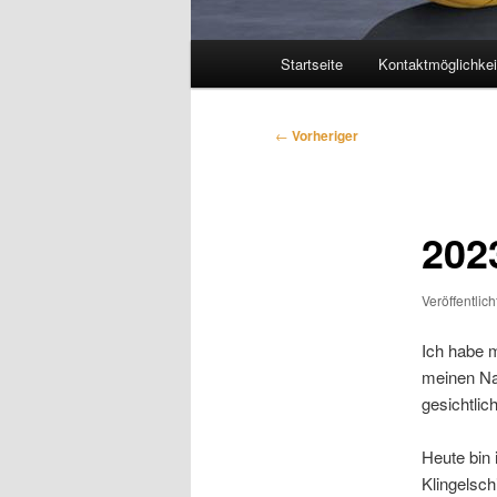
Hauptmenü
Startseite
Kontaktmöglichkei
Beitragsnavigation
←
Vorheriger
202
Veröffentlic
Ich habe m
meinen Na
gesichtlic
Heute bin 
Klingelsch