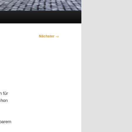
Nächster
→
 für
chon
sbarem