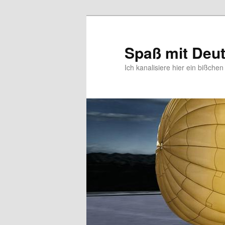
Zum
primären
Inhalt
Spaß mit Deu
springen
Ich kanalisiere hier ein bißche