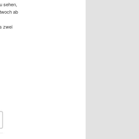
u sehen,
ttwoch ab
s zwei