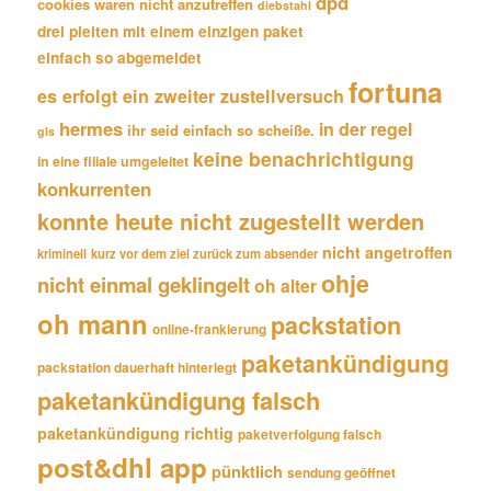
dpd
cookies waren nicht anzutreffen
diebstahl
drei pleiten mit einem einzigen paket
einfach so abgemeldet
fortuna
es erfolgt ein zweiter zustellversuch
hermes
in der regel
ihr seid einfach so scheiße.
gls
keine benachrichtigung
in eine filiale umgeleitet
konkurrenten
konnte heute nicht zugestellt werden
nicht angetroffen
kriminell
kurz vor dem ziel zurück zum absender
ohje
nicht einmal geklingelt
oh alter
oh mann
packstation
online-frankierung
paketankündigung
packstation dauerhaft hinterlegt
paketankündigung falsch
paketankündigung richtig
paketverfolgung falsch
post&dhl app
pünktlich
sendung geöffnet